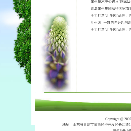
·
东生技术中心进入“国家级
·
青岛东生集团获得国家农业
·
全力打造“汇生园”品牌，
·
汇生园--一颗冉冉升起的新星-
·
全力打造“汇生园”品牌，
Copyright 
地址：山东省青岛市莱西经济开发区长江路1号 电话：053
鲁ICP备090